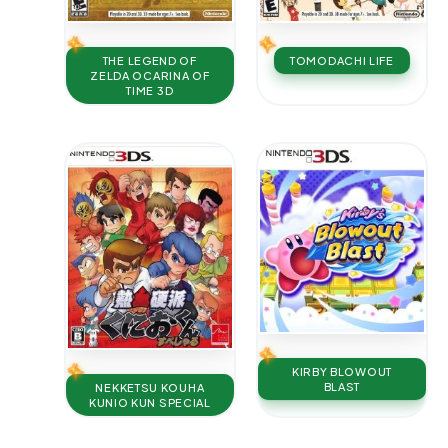
THE LEGEND OF
TOMODACHI LIFE
ZELDA OCARINA OF
TIME 3D
KIRBY BLOWOUT
BLAST
NEKKETSU KOUHA
KUNIO KUN SPECIAL