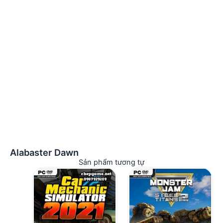
Alabaster Dawn
Sản phẩm tương tự