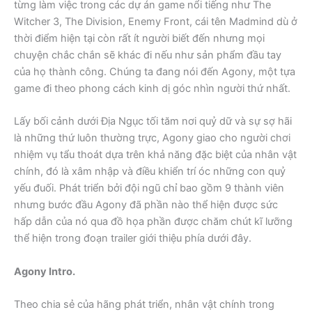
từng làm việc trong các dự án game nổi tiếng như The
Witcher 3, The Division, Enemy Front, cái tên Madmind dù ở
thời điểm hiện tại còn rất ít người biết đến nhưng mọi
chuyện chắc chắn sẽ khác đi nếu như sản phẩm đầu tay
của họ thành công. Chúng ta đang nói đến Agony, một tựa
game đi theo phong cách kinh dị góc nhìn người thứ nhất.
Lấy bối cảnh dưới Địa Ngục tối tăm nơi quỷ dữ và sự sợ hãi
là những thứ luôn thường trực, Agony giao cho người chơi
nhiệm vụ tẩu thoát dựa trên khả năng đặc biệt của nhân vật
chính, đó là xâm nhập và điều khiển trí óc những con quỷ
yếu đuối. Phát triển bởi đội ngũ chỉ bao gồm 9 thành viên
nhưng bước đầu Agony đã phần nào thể hiện được sức
hấp dẫn của nó qua đồ họa phần được chăm chút kĩ lưỡng
thể hiện trong đoạn trailer giới thiệu phía dưới đây.
Agony Intro.
Theo chia sẻ của hãng phát triển, nhân vật chính trong