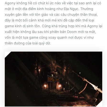
Agony không hề có chút kí ức nào về việc tại sao anh lại có
mặt ở một địa điểm kinh hoàng như Địa Ngục. Thường
xuyên gắn liền với tôn giáo và các câu chuyện thần thoại,
đây là một bối cảnh khá mới mẻ khi đề cập đến thể loại
game kinh dị sinh tồn. Cũng khá trùng hợp khi mà Agony lại
xuất hiện không lâu sau khi phiên bản Doom mới ra mắt,
vốn là một tựa game cũng xoay quanh nơi được ví như
thiên đường của loài quỷ dữ.