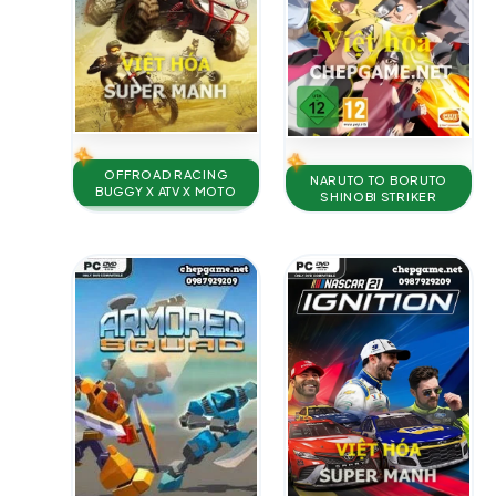
OFFROAD RACING
NARUTO TO BORUTO
BUGGY X ATV X MOTO
SHINOBI STRIKER