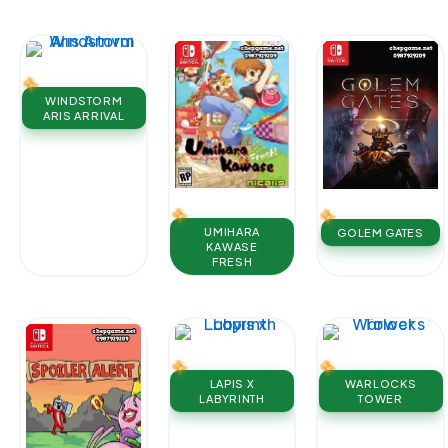
WINDSTORM
ARIS ARRIVAL
UMIHARA
GOLEM GATES
KAWASE
FRESH
LAPIS X
WARLOCKS
LABYRINTH
TOWER