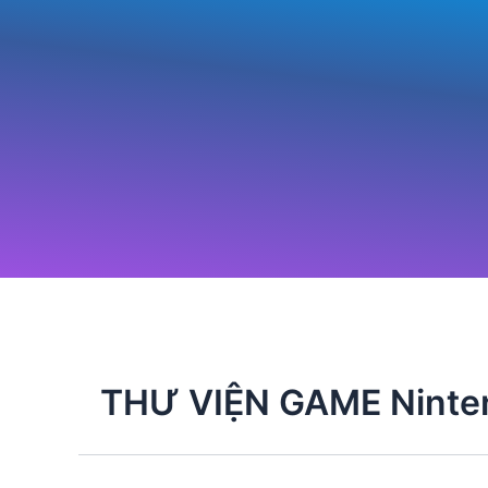
Nhảy
tới
nội
dung
THƯ VIỆN GAME Ninte