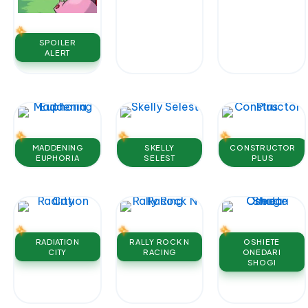
SPOILER
ALERT
MADDENING
SKELLY
CONSTRUCTOR
EUPHORIA
SELEST
PLUS
RADIATION
RALLY ROCK N
OSHIETE
CITY
RACING
ONEDARI
SHOGI