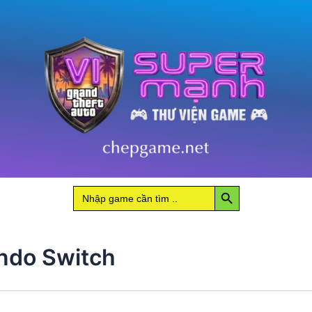
Search Button
Search
for:
ndo Switch